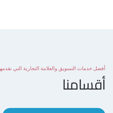
ومعرفة احتياجاتهم ومتطلباتهم. يتم
تأكيد وتأهيل كل العملاء المحتملين
للتأكد من أنك تتحدث […]
أفضل خدمات التسويق والعلامة التجارية التي نقدمها
أقسامنا