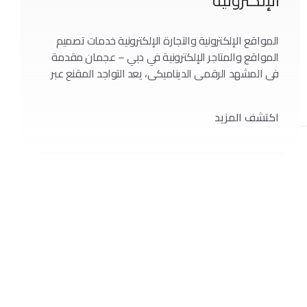
الإلكترونية
المواقع الإلكترونية والتجارة الإلكترونية خدمات تصميم
المواقع والمتاجر الإلكترونية في دبي – عجمان مقدمة
في المشهد الرقمي الديناميكي، يعد التواجد المقنع عبر
الإنترنت أمرًا غير قابل للتفاوض. يشمل مصطلح “خدمة
تصميم مواقع الويب والمتاجر الإلكترونية” عددًا لا يحصى
اكتشف المزيد
من العناصر الحاسمة لنجاح المشروع عبر الإنترنت. من
الجماليات إلى الوظائف، تتعمق هذه المقالة في تعقيدات
صياغة […]