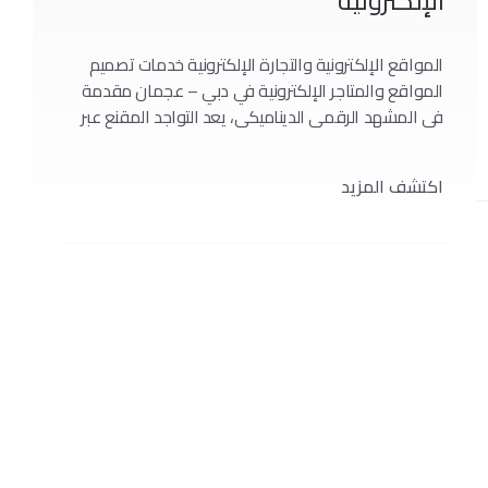
الإلكترونية
المواقع الإلكترونية والتجارة الإلكترونية خدمات تصميم
المواقع والمتاجر الإلكترونية في دبي – عجمان مقدمة
في المشهد الرقمي الديناميكي، يعد التواجد المقنع عبر
الإنترنت أمرًا غير قابل للتفاوض. يشمل مصطلح “خدمة
تصميم مواقع الويب والمتاجر الإلكترونية” عددًا لا يحصى
اكتشف المزيد
من العناصر الحاسمة لنجاح المشروع عبر الإنترنت. من
الجماليات إلى الوظائف، تتعمق هذه المقالة في تعقيدات
صياغة […]