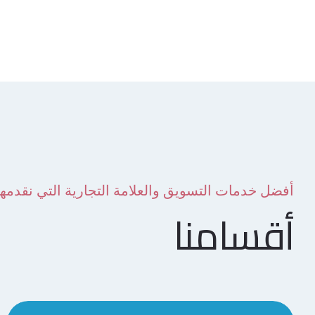
ومعرفة احتياجاتهم ومتطلباتهم. يتم
تأكيد وتأهيل كل العملاء المحتملين
للتأكد من أنك تتحدث […]
أفضل خدمات التسويق والعلامة التجارية التي نقدمها
أقسامنا