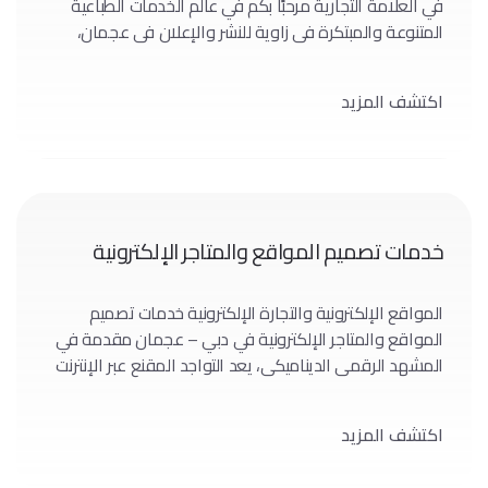
في العلامة التجارية مرحبًا بكم في عالم الخدمات الطباعية
المتنوعة والمبتكرة في زاوية للنشر والإعلان في عجمان،
الإمارات العربية المتحدة. في هذا المقال، سنستعرض حلاوة
وابتكار الحلول الطباعية التي تقدمها زاوية للنشر والإعلان،
اكتشف المزيد
مظهرين التزامهم بالجودة والتميز. قوة الطباعة إطلاق
الإبداع والتأثير: اكتشف كيف يمكن لخدمات […]
خدمات تصميم المواقع والمتاجر الإلكترونية
المواقع الإلكترونية والتجارة الإلكترونية خدمات تصميم
المواقع والمتاجر الإلكترونية في دبي – عجمان مقدمة في
المشهد الرقمي الديناميكي، يعد التواجد المقنع عبر الإنترنت
أمرًا غير قابل للتفاوض. يشمل مصطلح “خدمة تصميم مواقع
الويب والمتاجر الإلكترونية” عددًا لا يحصى من العناصر
اكتشف المزيد
الحاسمة لنجاح المشروع عبر الإنترنت. من الجماليات إلى
الوظائف، تتعمق هذه المقالة في تعقيدات صياغة […]