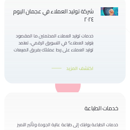
شركة توليد العملاء في عجمان اليوم
٢٠٢٤
خدمات توليد العملاء المحتملين ما المقصود
بتوليد العملاء؟ في التسويق الرقمي، تعتمد
توليد العملاء على ربط عملائك بفريق المبيعات
الخاص بك. أفضل طريقة للعثور على عملاء
مستقبلين مثاليين هي من خلال الاتصال
اكتشف المزيد
بالعملاء المحتملين والتحقق مما إذا كانوا
يتناسبون معك أم لا، ومعرفة احتياجاتهم
ومتطلباتهم. يتم تأكيد وتأهيل كل العملاء
المحتملين للتأكد من أنك تتحدث […]
خدمات الطباعة
خدمات الطباعة بوابتك إلى طباعة عالية الجودة وتأثير التميز