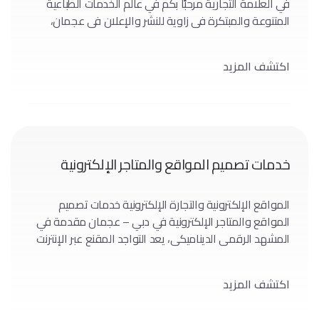
في العلامة التجارية مرحبًا بكم في عالم الخدمات الطباعية
المتنوعة والمبتكرة في زاوية للنشر والإعلان في عجمان،
الإمارات العربية المتحدة. في هذا المقال، سنستعرض حلاوة
وابتكار الحلول الطباعية التي تقدمها زاوية للنشر والإعلان،
اكتشف المزيد
مظهرين التزامهم بالجودة والتميز. قوة الطباعة إطلاق
الإبداع والتأثير: اكتشف كيف يمكن لخدمات […]
خدمات تصميم المواقع والمتاجر الإلكترونية
المواقع الإلكترونية والتجارة الإلكترونية خدمات تصميم
المواقع والمتاجر الإلكترونية في دبي – عجمان مقدمة في
المشهد الرقمي الديناميكي، يعد التواجد المقنع عبر الإنترنت
أمرًا غير قابل للتفاوض. يشمل مصطلح “خدمة تصميم مواقع
الويب والمتاجر الإلكترونية” عددًا لا يحصى من العناصر
اكتشف المزيد
الحاسمة لنجاح المشروع عبر الإنترنت. من الجماليات إلى
الوظائف، تتعمق هذه المقالة في تعقيدات صياغة […]