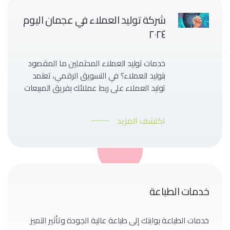
شركة توليد العملاء في عجمان اليوم
٢٠٢٤
خدمات توليد العملاء المحتملين ما المقصود
بتوليد العملاء؟ في التسويق الرقمي، تعتمد
توليد العملاء على ربط عملائك بفريق المبيعات
الخاص بك. أفضل طريقة للعثور على عملاء
مستقبلين مثاليين هي من خلال الاتصال
اكتشف المزيد
بالعملاء المحتملين والتحقق مما إذا كانوا
يتناسبون معك أم لا، ومعرفة احتياجاتهم
ومتطلباتهم. يتم تأكيد وتأهيل كل العملاء
المحتملين للتأكد من أنك تتحدث […]
خدمات الطباعة
خدمات الطباعة بوابتك إلى طباعة عالية الجودة وتأثير التميز